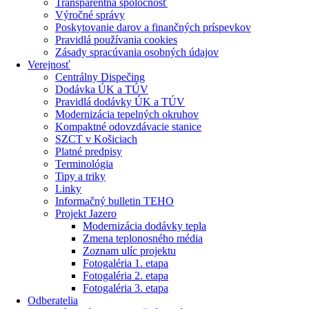
Transparentná spoločnosť
Výročné správy
Poskytovanie darov a finančných príspevkov
Pravidlá používania cookies
Zásady spracúvania osobných údajov
Verejnosť
Centrálny Dispečing
Dodávka ÚK a TÚV
Pravidlá dodávky ÚK a TÚV
Modernizácia tepelných okruhov
Kompaktné odovzdávacie stanice
SZCT v Košiciach
Platné predpisy
Terminológia
Tipy a triky
Linky
Informačný bulletin TEHO
Projekt Jazero
Modernizácia dodávky tepla
Zmena teplonosného média
Zoznam ulíc projektu
Fotogaléria 1. etapa
Fotogaléria 2. etapa
Fotogaléria 3. etapa
Odberatelia