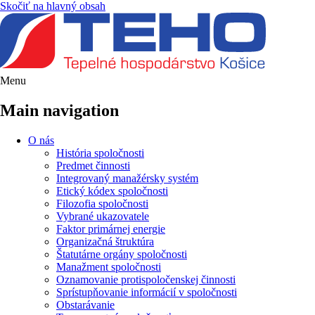
Skočiť na hlavný obsah
Menu
Main navigation
O nás
História spoločnosti
Predmet činnosti
Integrovaný manažérsky systém
Etický kódex spoločnosti
Filozofia spoločnosti
Vybrané ukazovatele
Faktor primárnej energie
Organizačná štruktúra
Štatutárne orgány spoločnosti
Manažment spoločnosti
Oznamovanie protispoločenskej činnosti
Sprístupňovanie informácií v spoločnosti
Obstarávanie