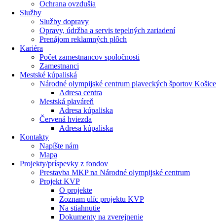
Ochrana ovzdušia
Služby
Služby dopravy
Opravy, údržba a servis tepelných zariadení
Prenájom reklamných plôch
Kariéra
Počet zamestnancov spoločnosti
Zamestnanci
Mestské kúpaliská
Národné olympijské centrum plaveckých športov Košice
Adresa centra
Mestská plaváreň
Adresa kúpaliska
Červená hviezda
Adresa kúpaliska
Kontakty
Napíšte nám
Mapa
Projekty/príspevky z fondov
Prestavba MKP na Národné olympijské centrum
Projekt KVP
O projekte
Zoznam ulíc projektu KVP
Na stiahnutie
Dokumenty na zverejnenie