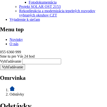
Fotodokumentácia
Projekt SOLAR OST 2153
Rekonštrukcia a modernizácia tepelných rozvodov
vybraných okruhov CZT
Vyjadrenie k sieťam
Menu top
Novinky
O nás
055 6360 999
Sme tu pre Vás 24 hod
Vyhľadávanie
Omrvinka
Odstávky
Odstávky