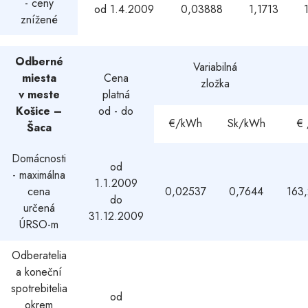
- ceny
od 1.4.2009
0,03888
1,1713
znížené
Odberné
Variabilná
miesta
Cena
zložka
v meste
platná
Košice –
od - do
€/kWh
Sk/kWh
€
Šaca
Domácnosti
od
- maximálna
1.1.2009
cena
0,02537
0,7644
163
do
určená
31.12.2009
ÚRSO-m
Odberatelia
a koneční
spotrebitelia
od
okrem