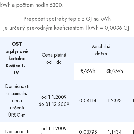
kWh a počtom hodín 5300.
Prepočet spotreby tepla z GJ na kWh
je určený prevodným koeficientom 1kWh = 0,0036 GJ.
OST
Variabilná
a plynové
zložka
Cena platná
kotolne
od - do
Košice I. -
€/kWh
Sk/kWh
IV.
Domácnosti
- maximálna
od 1.1.2009
cena
0,04114
1,2393
do 31.12.2009
určená
ÚRSO-m
od 1.1.2009
Domácnosti
0,03795
1,1434