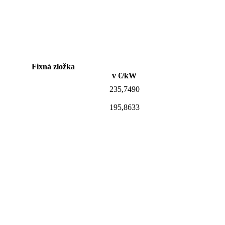
Fixná zložka
v €/kW
235,7490
195,8633