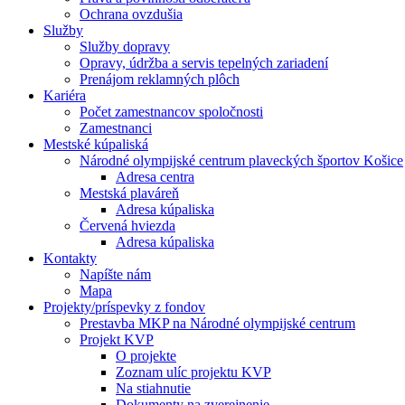
Ochrana ovzdušia
Služby
Služby dopravy
Opravy, údržba a servis tepelných zariadení
Prenájom reklamných plôch
Kariéra
Počet zamestnancov spoločnosti
Zamestnanci
Mestské kúpaliská
Národné olympijské centrum plaveckých športov Košice
Adresa centra
Mestská plaváreň
Adresa kúpaliska
Červená hviezda
Adresa kúpaliska
Kontakty
Napíšte nám
Mapa
Projekty/príspevky z fondov
Prestavba MKP na Národné olympijské centrum
Projekt KVP
O projekte
Zoznam ulíc projektu KVP
Na stiahnutie
Dokumenty na zverejnenie