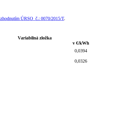
zhodnutím ÚRSO č.: 0070/2015/T
.
Variabilná zložka
v €/kWh
0,0394
0,0326