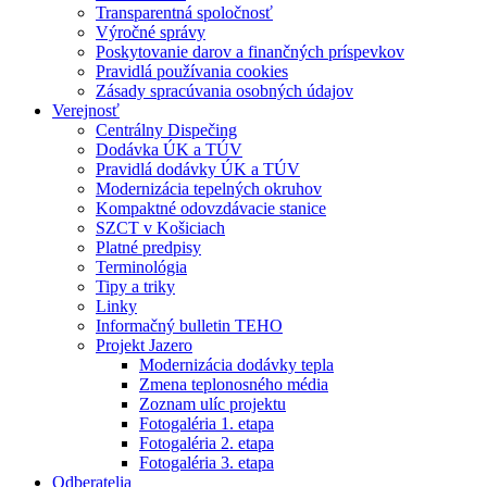
Transparentná spoločnosť
Výročné správy
Poskytovanie darov a finančných príspevkov
Pravidlá používania cookies
Zásady spracúvania osobných údajov
Verejnosť
Centrálny Dispečing
Dodávka ÚK a TÚV
Pravidlá dodávky ÚK a TÚV
Modernizácia tepelných okruhov
Kompaktné odovzdávacie stanice
SZCT v Košiciach
Platné predpisy
Terminológia
Tipy a triky
Linky
Informačný bulletin TEHO
Projekt Jazero
Modernizácia dodávky tepla
Zmena teplonosného média
Zoznam ulíc projektu
Fotogaléria 1. etapa
Fotogaléria 2. etapa
Fotogaléria 3. etapa
Odberatelia