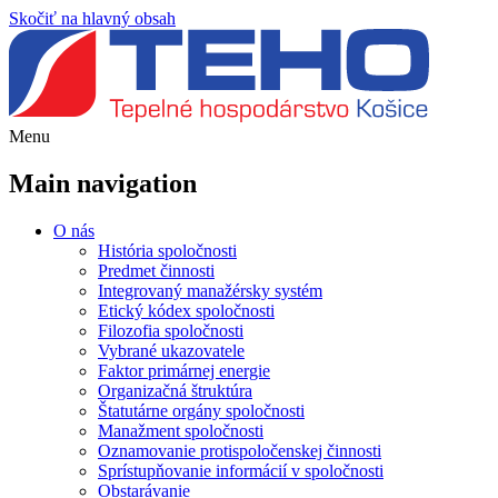
Skočiť na hlavný obsah
Menu
Main navigation
O nás
História spoločnosti
Predmet činnosti
Integrovaný manažérsky systém
Etický kódex spoločnosti
Filozofia spoločnosti
Vybrané ukazovatele
Faktor primárnej energie
Organizačná štruktúra
Štatutárne orgány spoločnosti
Manažment spoločnosti
Oznamovanie protispoločenskej činnosti
Sprístupňovanie informácií v spoločnosti
Obstarávanie