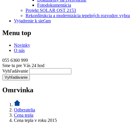
Fotodokumentácia
Projekt SOLAR OST 2153
Rekonštrukcia a modernizácia tepelných rozvodov vyb
Vyjadrenie k sieťam
Menu top
Novinky
O nás
055 6360 999
Sme tu pre Vás 24 hod
Vyhľadávanie
Omrvinka
Odberatelia
Cena tepla
Cena tepla v roku 2015