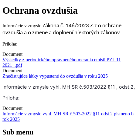
Ochrana ovzdušia
Informácie v zmysle
Zákona č. 146/2023 Z.z o ochrane
ovzdušia a o zmene a doplnení niektorých zákonov.
Príloha:
Document
Výsledky z periodického oprávneného merania emisií PZL 11
2021_.pdf
Document
Znečisťujúce látky vypustené do ovzdušia v roku 2025
Informácie v zmysle vyhl. MH SR č.503/2022 §11 , odst.2
Príloha:
Document
Informácie v zmysle vyhl. MH SR č.503-2022 §11 odst.2 písmeno b
rok 2025
Sub menu