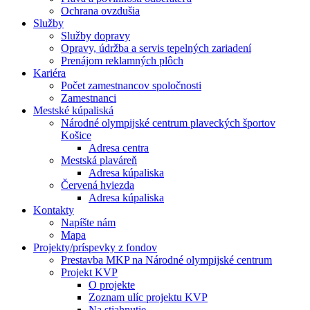
Ochrana ovzdušia
Služby
Služby dopravy
Opravy, údržba a servis tepelných zariadení
Prenájom reklamných plôch
Kariéra
Počet zamestnancov spoločnosti
Zamestnanci
Mestské kúpaliská
Národné olympijské centrum plaveckých športov
Košice
Adresa centra
Mestská plaváreň
Adresa kúpaliska
Červená hviezda
Adresa kúpaliska
Kontakty
Napíšte nám
Mapa
Projekty/príspevky z fondov
Prestavba MKP na Národné olympijské centrum
Projekt KVP
O projekte
Zoznam ulíc projektu KVP
Na stiahnutie