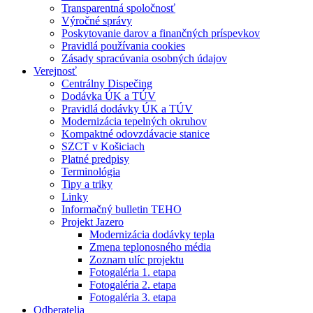
Transparentná spoločnosť
Výročné správy
Poskytovanie darov a finančných príspevkov
Pravidlá používania cookies
Zásady spracúvania osobných údajov
Verejnosť
Centrálny Dispečing
Dodávka ÚK a TÚV
Pravidlá dodávky ÚK a TÚV
Modernizácia tepelných okruhov
Kompaktné odovzdávacie stanice
SZCT v Košiciach
Platné predpisy
Terminológia
Tipy a triky
Linky
Informačný bulletin TEHO
Projekt Jazero
Modernizácia dodávky tepla
Zmena teplonosného média
Zoznam ulíc projektu
Fotogaléria 1. etapa
Fotogaléria 2. etapa
Fotogaléria 3. etapa
Odberatelia