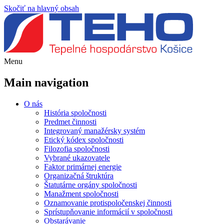
Skočiť na hlavný obsah
Menu
Main navigation
O nás
História spoločnosti
Predmet činnosti
Integrovaný manažérsky systém
Etický kódex spoločnosti
Filozofia spoločnosti
Vybrané ukazovatele
Faktor primárnej energie
Organizačná štruktúra
Štatutárne orgány spoločnosti
Manažment spoločnosti
Oznamovanie protispoločenskej činnosti
Sprístupňovanie informácií v spoločnosti
Obstarávanie