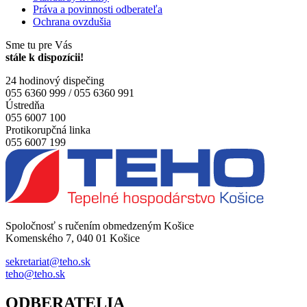
Práva a povinnosti odberateľa
Ochrana ovzdušia
Sme tu pre Vás
stále k dispozícii!
24 hodinový dispečing
055 6360 999 / 055 6360 991
Ústredňa
055 6007 100
Protikorupčná linka
055 6007 199
Spoločnosť s ručením obmedzeným Košice
Komenského 7, 040 01 Košice
sekretariat@teho.sk
teho@teho.sk
ODBERATELIA