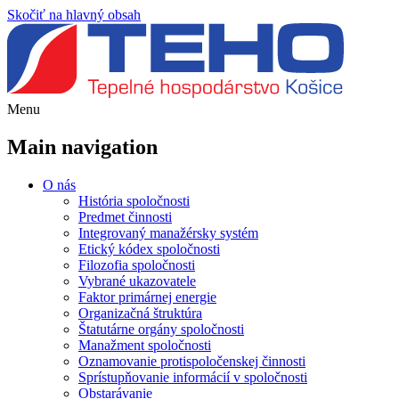
Skočiť na hlavný obsah
Menu
Main navigation
O nás
História spoločnosti
Predmet činnosti
Integrovaný manažérsky systém
Etický kódex spoločnosti
Filozofia spoločnosti
Vybrané ukazovatele
Faktor primárnej energie
Organizačná štruktúra
Štatutárne orgány spoločnosti
Manažment spoločnosti
Oznamovanie protispoločenskej činnosti
Sprístupňovanie informácií v spoločnosti
Obstarávanie