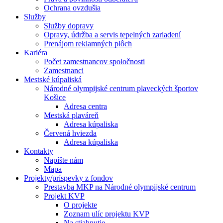
Ochrana ovzdušia
Služby
Služby dopravy
Opravy, údržba a servis tepelných zariadení
Prenájom reklamných plôch
Kariéra
Počet zamestnancov spoločnosti
Zamestnanci
Mestské kúpaliská
Národné olympijské centrum plaveckých športov
Košice
Adresa centra
Mestská plaváreň
Adresa kúpaliska
Červená hviezda
Adresa kúpaliska
Kontakty
Napíšte nám
Mapa
Projekty/príspevky z fondov
Prestavba MKP na Národné olympijské centrum
Projekt KVP
O projekte
Zoznam ulíc projektu KVP
Na stiahnutie