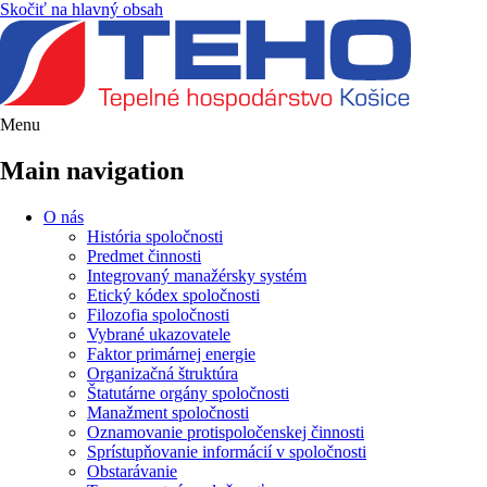
Skočiť na hlavný obsah
Menu
Main navigation
O nás
História spoločnosti
Predmet činnosti
Integrovaný manažérsky systém
Etický kódex spoločnosti
Filozofia spoločnosti
Vybrané ukazovatele
Faktor primárnej energie
Organizačná štruktúra
Štatutárne orgány spoločnosti
Manažment spoločnosti
Oznamovanie protispoločenskej činnosti
Sprístupňovanie informácií v spoločnosti
Obstarávanie