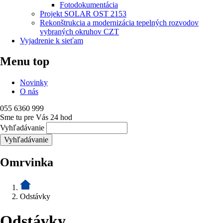
Fotodokumentácia
Projekt SOLAR OST 2153
Rekonštrukcia a modernizácia tepelných rozvodov
vybraných okruhov CZT
Vyjadrenie k sieťam
Menu top
Novinky
O nás
055 6360 999
Sme tu pre Vás 24 hod
Vyhľadávanie
Omrvinka
Odstávky
Odstávky