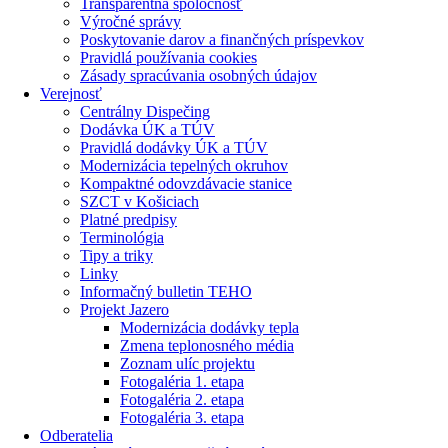
Transparentná spoločnosť
Výročné správy
Poskytovanie darov a finančných príspevkov
Pravidlá používania cookies
Zásady spracúvania osobných údajov
Verejnosť
Centrálny Dispečing
Dodávka ÚK a TÚV
Pravidlá dodávky ÚK a TÚV
Modernizácia tepelných okruhov
Kompaktné odovzdávacie stanice
SZCT v Košiciach
Platné predpisy
Terminológia
Tipy a triky
Linky
Informačný bulletin TEHO
Projekt Jazero
Modernizácia dodávky tepla
Zmena teplonosného média
Zoznam ulíc projektu
Fotogaléria 1. etapa
Fotogaléria 2. etapa
Fotogaléria 3. etapa
Odberatelia