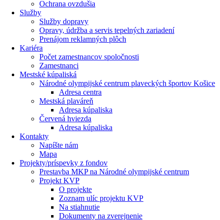
Ochrana ovzdušia
Služby
Služby dopravy
Opravy, údržba a servis tepelných zariadení
Prenájom reklamných plôch
Kariéra
Počet zamestnancov spoločnosti
Zamestnanci
Mestské kúpaliská
Národné olympijské centrum plaveckých športov Košice
Adresa centra
Mestská plaváreň
Adresa kúpaliska
Červená hviezda
Adresa kúpaliska
Kontakty
Napíšte nám
Mapa
Projekty/príspevky z fondov
Prestavba MKP na Národné olympijské centrum
Projekt KVP
O projekte
Zoznam ulíc projektu KVP
Na stiahnutie
Dokumenty na zverejnenie