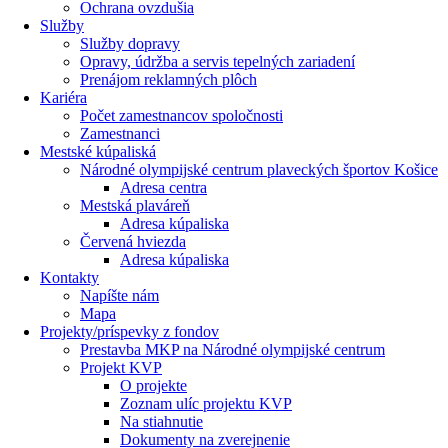
Ochrana ovzdušia
Služby
Služby dopravy
Opravy, údržba a servis tepelných zariadení
Prenájom reklamných plôch
Kariéra
Počet zamestnancov spoločnosti
Zamestnanci
Mestské kúpaliská
Národné olympijské centrum plaveckých športov Košice
Adresa centra
Mestská plaváreň
Adresa kúpaliska
Červená hviezda
Adresa kúpaliska
Kontakty
Napíšte nám
Mapa
Projekty/príspevky z fondov
Prestavba MKP na Národné olympijské centrum
Projekt KVP
O projekte
Zoznam ulíc projektu KVP
Na stiahnutie
Dokumenty na zverejnenie