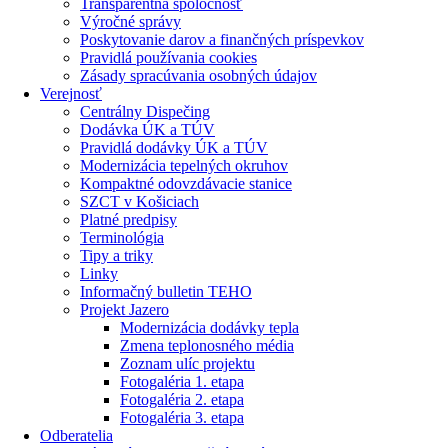
Transparentná spoločnosť
Výročné správy
Poskytovanie darov a finančných príspevkov
Pravidlá používania cookies
Zásady spracúvania osobných údajov
Verejnosť
Centrálny Dispečing
Dodávka ÚK a TÚV
Pravidlá dodávky ÚK a TÚV
Modernizácia tepelných okruhov
Kompaktné odovzdávacie stanice
SZCT v Košiciach
Platné predpisy
Terminológia
Tipy a triky
Linky
Informačný bulletin TEHO
Projekt Jazero
Modernizácia dodávky tepla
Zmena teplonosného média
Zoznam ulíc projektu
Fotogaléria 1. etapa
Fotogaléria 2. etapa
Fotogaléria 3. etapa
Odberatelia