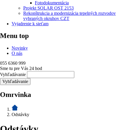
Fotodokumentácia
Projekt SOLAR OST 2153
Rekonštrukcia a modernizácia tepelných rozvodov
vybraných okruhov CZT
Vyjadrenie k sieťam
Menu top
Novinky
O nás
055 6360 999
Sme tu pre Vás 24 hod
Vyhľadávanie
Omrvinka
Odstávky
Odstávky