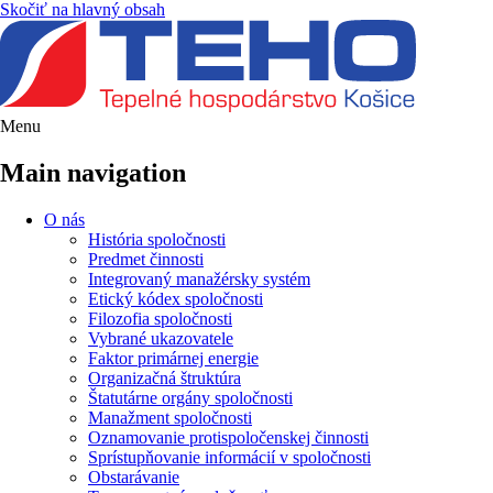
Skočiť na hlavný obsah
Menu
Main navigation
O nás
História spoločnosti
Predmet činnosti
Integrovaný manažérsky systém
Etický kódex spoločnosti
Filozofia spoločnosti
Vybrané ukazovatele
Faktor primárnej energie
Organizačná štruktúra
Štatutárne orgány spoločnosti
Manažment spoločnosti
Oznamovanie protispoločenskej činnosti
Sprístupňovanie informácií v spoločnosti
Obstarávanie