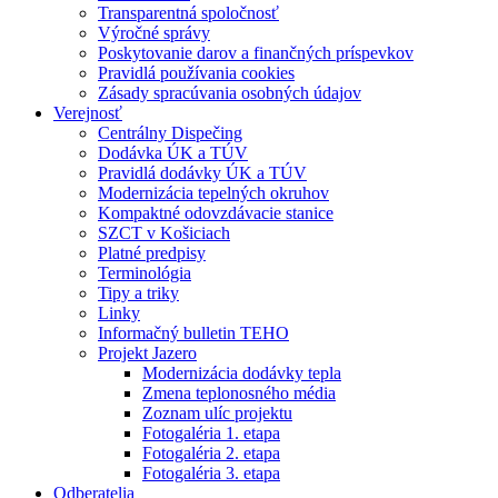
Transparentná spoločnosť
Výročné správy
Poskytovanie darov a finančných príspevkov
Pravidlá používania cookies
Zásady spracúvania osobných údajov
Verejnosť
Centrálny Dispečing
Dodávka ÚK a TÚV
Pravidlá dodávky ÚK a TÚV
Modernizácia tepelných okruhov
Kompaktné odovzdávacie stanice
SZCT v Košiciach
Platné predpisy
Terminológia
Tipy a triky
Linky
Informačný bulletin TEHO
Projekt Jazero
Modernizácia dodávky tepla
Zmena teplonosného média
Zoznam ulíc projektu
Fotogaléria 1. etapa
Fotogaléria 2. etapa
Fotogaléria 3. etapa
Odberatelia