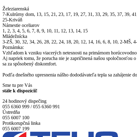
Železiarenská
7-Kulrúrny dom, 13, 15, 21, 23, 17, 19, 27, 31, 33, 29, 35, 37, 39, 41, 4
25-Kriváň
Námestie oceliarov
1, 2, 3, 4, 5, 6, 7, 8, 9, 10, 11, 12, 13, 14, 15
Mládežnícka
3-ZŠ, 30, 32, 34, 26, 28, 22, 24, 18, 20, 12, 14, 16, 6, 8, 10, 2-MŠ, 
Poznámka:
Vzhľadom k vzniku viacerých netesnosti na primárnom horúcovodnom
Aj napriek tomu, že porucha nie je zapričinená našou spoločnosťou o s 
sa za spôsobený diskomfort.
Podľa dnešného upresnenia nášho dododávateľa tepla sa zahájenie
Sme tu pre Vás
stále k dispozícii!
24 hodinový dispečing
055 6360 999 / 055 6360 991
Ústredňa
055 6007 100
Protikorupčná linka
055 6007 199