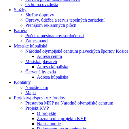
Ochrana ovzdušia
Služby
Služby dopravy
Opravy, údržba a servis tepelných zariadení
Prenájom reklamných plôch
Kariéra
Počet zamestnancov spoločnosti
Zamestnanci
Mestské kúpaliská
Národné olympijské centrum plaveckých športov Košice
Adresa centra
Mestská plaváreň
Adresa kúpaliska
Červená hviezda
Adresa kúpaliska
Kontakty
Napíšte nám
Mapa
Projekty/príspevky z fondov
Prestavba MKP na Národné olympijské centrum
Projekt KVP
O projekte
Zoznam ulíc projektu KVP
Na stiahnutie
Dokumenty na zverejnenie