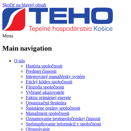
Skočiť na hlavný obsah
Menu
Main navigation
O nás
História spoločnosti
Predmet činnosti
Integrovaný manažérsky systém
Etický kódex spoločnosti
Filozofia spoločnosti
Vybrané ukazovatele
Faktor primárnej energie
Organizačná štruktúra
Štatutárne orgány spoločnosti
Manažment spoločnosti
Oznamovanie protispoločenskej činnosti
Sprístupňovanie informácií v spoločnosti
Obstarávanie