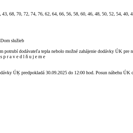
3, 68, 70, 72, 74, 76, 62, 64, 66, 56, 58, 60, 46, 48, 50, 52, 54, 40, 42,
4-Dom služieb
 potrubí dodávateľa tepla nebolo možné zahájenie dodávky ÚK pre na
p r a v e d l ň u j e m e
 dodávky ÚĶ predpokladá 30.09.2025 do 12:00 hod. Posun nábehu ÚK 